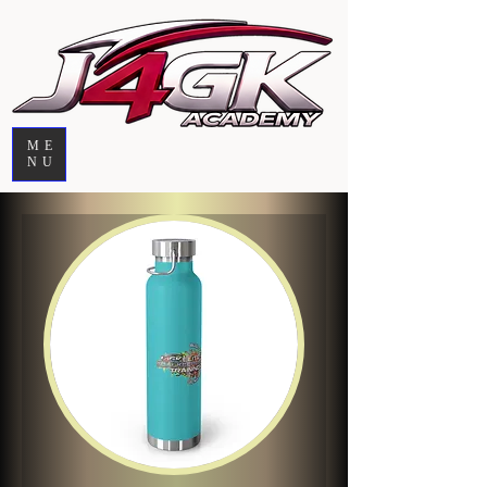
ME
NU