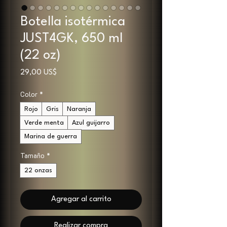
Botella isotérmica
JUST4GK, 650 ml
(22 oz)
Precio
29,00 US$
Color
*
Rojo
Gris
Naranja
Verde menta
Azul guijarro
Marina de guerra
Tamaño
*
22 onzas
Agregar al carrito
Realizar compra