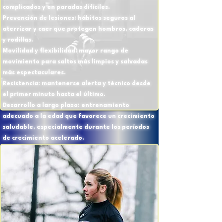
complicados y en paradas difíciles.
Prevención de lesiones: hábitos seguros al
aterrizar y caer que protegen hombros, caderas
y rodillas.
Movilidad y flexibilidad: mayor rango de
movimiento para saltos más limpios y salvadas
más espectaculares.
Resistencia: mantenerse alerta y técnico desde
el primer minuto hasta el último.
Desarrollo a largo plazo: entrenamiento
adecuado a la edad que favorece un crecimiento
saludable, especialmente durante los períodos
de crecimiento acelerado.