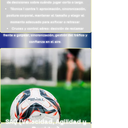
de decisiones sobre cuándo jugar corto o largo.
Técnica 1 contra 1: aproximación, sincronización,
postura corporal, mantener el tamaño y elegir el
momento adecuado para asfixiar o retrasar.
Cruces y control aéreo: decisión de reclamar
frente a golpear, sincronización, gestión del tráfico y
confianza en el aire.
SAQ (Velocidad, Agilidad y