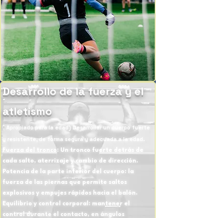
Desarrollo de la fuerza y el
atletismo
(
Apropiado para la edad) Desarrollar un cuerpo fuerte
y resistente, de forma segura y adecuada a la edad.
Fuerza del tronco: Un tronco fuerte detrás de
cada salto, aterrizaje y cambio de dirección.
Potencia de la parte inferior del cuerpo: la
fuerza de las piernas que permite saltos
explosivos y empujes rápidos hacia el balón.
Equilibrio y control corporal: mantener el
control durante el contacto, en ángulos