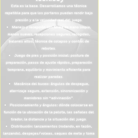
Esta es la base. Desarrollamos una técnica
repetible para que los porteros puedan rendir bajo
presión y a la velocidad real del juego.
Manejo y recepción con forma de mano limpia,
manos suaves, recepciones seguras, recogidas,
balones altos, técnica de colapso y control de
rebotes.
Juego de pies y posición inicial: postura de
preparación, pasos de ajuste rápidos, preparación
temprana, equilibrio y movimiento eficiente para
realizar paradas.
Mecánica del buceo: ángulos de despegue,
aterrizaje seguro, extensión, sincronización y
maniobras sin “adivinación”.
Posicionamiento y ángulos: dónde colocarse en
función de la ubicación de la pelota, las señales del
tirador, la distancia y la situación del juego.
Distribución: lanzamientos (rodando, en tazón,
lanzando), despejes/voleas, saques de meta y toma