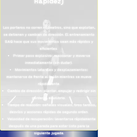
Rapidez)
Los porteros no corren kilómetros, sino que explotan,
se detienen y cambian de dirección. El entrenamiento
SAQ hace que sus movimientos sean más rápidos y
eficientes.
Primer paso explosivo: reaccionar y moverse
inmediatamente (sin dudar).
Movimientos laterales y desplazamientos:
mantenerse de frente al balón mientras se mueve
rápidamente.
Cambio de dirección: plantar, empujar y redirigir sin
perder el equilibrio.
Tiempo de reacción: señales visuales, tiros tardíos,
desvíos y acciones rápidas de segundo orden.
Velocidad de recuperación: levantarse rápidamente
después de una parada para estar listo para la
siguiente jugada.