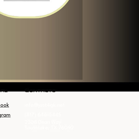
ial
Contacto
book
info@just4gk.net
(817) 646-5445
gram
2308 Dean Way
Southlake, TX 76092