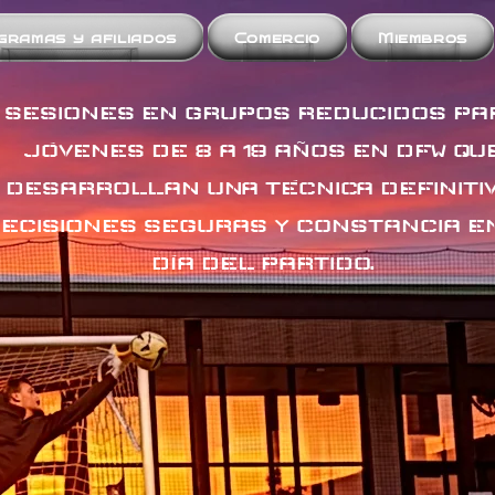
gramas y afiliados
Comercio
Miembros
SESIONES EN GRUPOS REDUCIDOS PA
JÓVENES DE 8 A 19 AÑOS EN DFW QU
DESARROLLAN UNA TÉCNICA DEFINITIV
ECISIONES SEGURAS Y CONSTANCIA E
DÍA DEL PARTIDO.