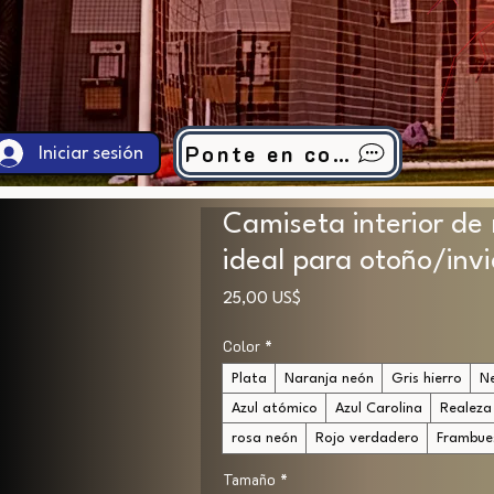
Ponte en contacto
Iniciar sesión
Camiseta interior de
ideal para otoño/invi
Precio
25,00 US$
Color
*
Plata
Naranja neón
Gris hierro
N
Azul atómico
Azul Carolina
Realeza
rosa neón
Rojo verdadero
Frambue
Tamaño
*