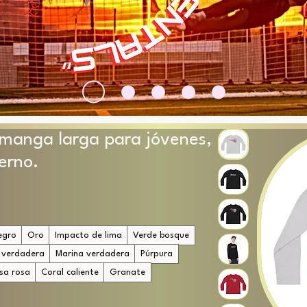
 manga larga para jóvenes,
erno.
egro
Oro
Impacto de lima
Verde bosque
 verdadera
Marina verdadera
Púrpura
sa rosa
Coral caliente
Granate