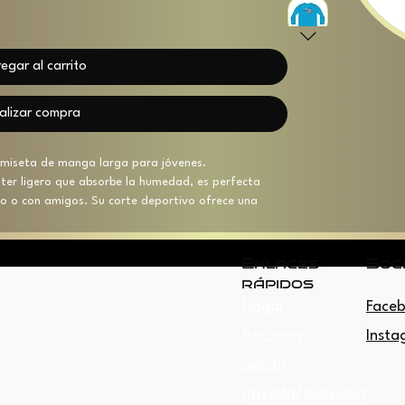
egar al carrito
alizar compra
amiseta de manga larga para jóvenes. 
er ligero que absorbe la humedad, es perfecta 
po o con amigos. Su corte deportivo ofrece una 
la opción ideal para jóvenes enérgicos que buscan 
ta camiseta es perfecta para eventos deportivos, 
bre. Gracias a su secado rápido, te mantiene seco y 
Enlaces
Soc
rano o actividades físicas intensas. Perfecta para 
rápidos
 vuelta al cole, esta camiseta se convertirá en una 
Hogar
Face
Recursos
Insta
Sesión
privada/individua