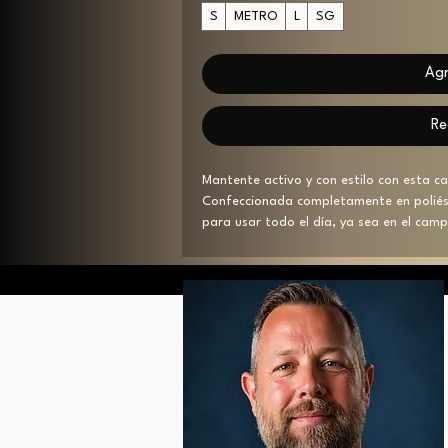
S
METRO
L
SG
Agr
Re
Mantente activo y con estilo con esta c
Confeccionada completamente en poliést
para usar todo el día, ya sea en el cam
silueta moderna, lo que la convierte en 
comodidad y rendimiento en su ropa. Es
salidas informales o aventuras al aire li
fresco, ideal para los cálidos días de ve
cumpleaños, deportes de equipo o para la