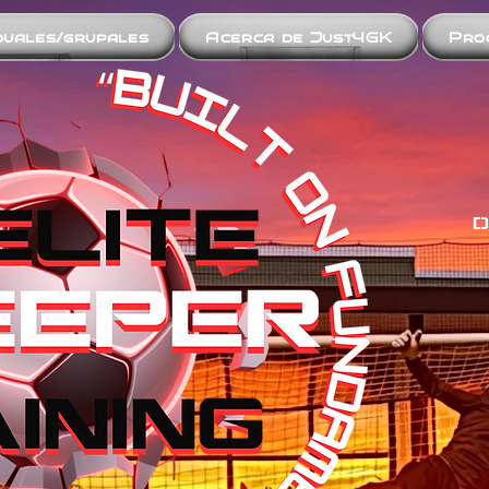
iduales/grupales
Acerca de Just4GK
Pro
D